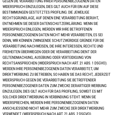
GEGEN DIE VERARBEITUNG IHRER PERSONENBEZOGENEN DATEN
WIDERSPRUCH EINZULEGEN; DIES GILT AUCH FÜR EIN AUF DIESE
BESTIMMUNGEN GESTÜTZTES PROFILING. DIE JEWEILIGE
RECHTSGRUNDLAGE, AUF DENEN EINE VERARBEITUNG BERUHT,
ENTNEHMEN SIE DIESER DATENSCHUTZERKLÄRUNG. WENN SIE
WIDERSPRUCH EINLEGEN, WERDEN WIR IHRE BETROFFENEN
PERSONENBEZOGENEN DATEN NICHT MEHR VERARBEITEN, ES SEI
DENN, WIR KÖNNEN ZWINGENDE SCHUTZWÜRDIGE GRÜNDE FÜR DIE
VERARBEITUNG NACHWEISEN, DIE IHRE INTERESSEN, RECHTE UND
FREIHEITEN ÜBERWIEGEN ODER DIE VERARBEITUNG DIENT DER
GELTENDMACHUNG, AUSÜBUNG ODER VERTEIDIGUNG VON
RECHTSANSPRÜCHEN (WIDERSPRUCH NACH ART. 21 ABS. 1 DSGVO).
WERDEN IHRE PERSONENBEZOGENEN DATEN VERARBEITET, UM
DIREKTWERBUNG ZU BETREIBEN, SO HABEN SIE DAS RECHT, JEDERZEIT
WIDERSPRUCH GEGEN DIE VERARBEITUNG SIE BETREFFENDER
PERSONENBEZOGENER DATEN ZUM ZWECKE DERARTIGER WERBUNG
EINZULEGEN; DIES GILT AUCH FÜR DAS PROFILING, SOWEIT ES MIT
SOLCHER DIREKTWERBUNG IN VERBINDUNG STEHT. WENN SIE
WIDERSPRECHEN, WERDEN IHRE PERSONENBEZOGENEN DATEN
ANSCHLIESSEND NICHT MEHR ZUM ZWECKE DER DIREKTWERBUNG
VERWENDET (WIDERSPRUCH NACH ART. 21 ABS. 2 DSGVO).